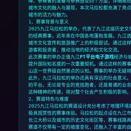
障、参赛者的准备与参赛感受四个方面，详细阐
城市文化的融入与展现，本次马拉松都充满了亮
城市的活力与魅力。
1、赛事背景与意义
2025九江马拉松的举办，代表了九江这座历史
的经典赛事，近年来在中国各地蓬勃发展。九江
城市文化宣传和旅游推广上的积极尝试。通过这
游客和投资者，推动当地的经济和文化交流。
此次赛事的举办正值九江
PT平台电子游戏
经济与
提升国际知名度的一次重要契机。通过这样的赛
山这一世界级自然景点的认知。赛事的举办无疑
此外，九江马拉松的举办还具有深远的社会意义
的平台。无论是专业的竞技跑者，还是普通的业
这种精神的传递，将对整个社会产生积极的影响
2、赛道特色与难度
2025九江马拉松的赛道设计充分考虑了地理环
极具观赏性的赛事体验。马拉松的起点设在九江
长江大桥以及城市的历史文化街区等，赛事线路
赛道不仅带有一定的坡度变化，还融入了丰富的