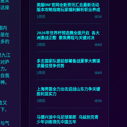
还是从
美服DNF官网全新资讯汇总最新活动
江这座
版本攻略指南玩家福利解析职业养成
1周前
34
围内
2026年世界杯预选赛全面开启 各大
也是在
洲激战正酣 聚焦赛程与关键对决
更多的
2周前
60
是九江
多支国家队提前部署备战夏季大赛谋
们对庐
求最佳竞争优势
动力。
2周前
60
示自我
精神。
上海男篮全力出击迎战山东力争关键
胜利显实力
3周前
56
性又
脚下、
马德兴谈中乌足球差距 乌兹别克青
少年训练领先中国五年
野与气