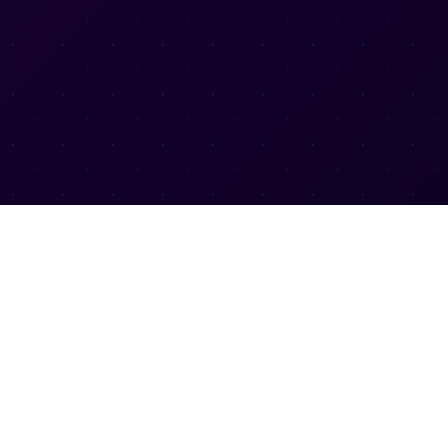
PT视讯(中国区)官方网站
快速链接
介绍
PT视
PT视讯集团数字时代围绕企业数字化转
型的关键要素，开创性的提出“数云融
赛事快讯
合”战略和技术体系框架，着力在云原
服务能力
生、数字原生、AI原生和信创产业上架
构产品和服务能力，构建跨界融合创新的