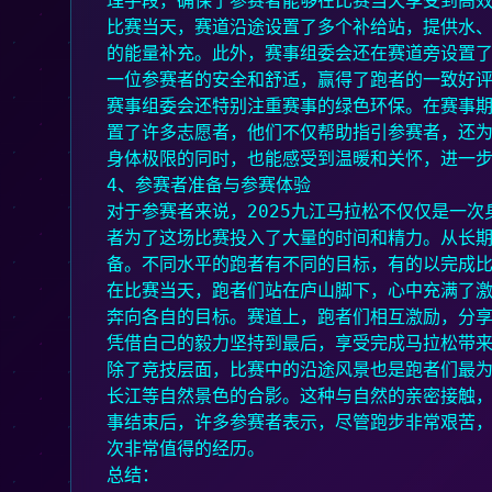
理手段，确保了参赛者能够在比赛当天享受到高
比赛当天，赛道沿途设置了多个补给站，提供水
的能量补充。此外，赛事组委会还在赛道旁设置
一位参赛者的安全和舒适，赢得了跑者的一致好
赛事组委会还特别注重赛事的绿色环保。在赛事
置了许多志愿者，他们不仅帮助指引参赛者，还
身体极限的同时，也能感受到温暖和关怀，进一
4、参赛者准备与参赛体验
对于参赛者来说，2025九江马拉松不仅仅是一
者为了这场比赛投入了大量的时间和精力。从长
备。不同水平的跑者有不同的目标，有的以完成
在比赛当天，跑者们站在庐山脚下，心中充满了
奔向各自的目标。赛道上，跑者们相互激励，分
凭借自己的毅力坚持到最后，享受完成马拉松带
除了竞技层面，比赛中的沿途风景也是跑者们最
长江等自然景色的合影。这种与自然的亲密接触
事结束后，许多参赛者表示，尽管跑步非常艰苦
次非常值得的经历。
总结：