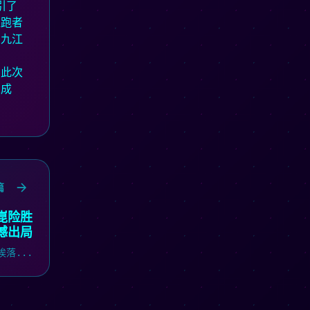
引了
位跑者
，九江
。此次
人成
篇
崑险胜
憾出局
落...