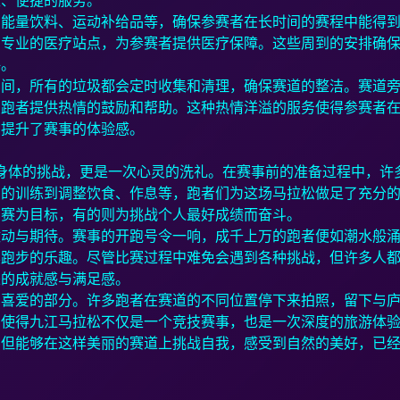
效、便捷的服务。
、能量饮料、运动补给品等，确保参赛者在长时间的赛程中能得
了专业的医疗站点，为参赛者提供医疗保障。这些周到的安排确
评。
期间，所有的垃圾都会定时收集和清理，确保赛道的整洁。赛道
为跑者提供热情的鼓励和帮助。这种热情洋溢的服务使得参赛者
步提升了赛事的体验感。
次身体的挑战，更是一次心灵的洗礼。在赛事前的准备过程中，许
期的训练到调整饮食、作息等，跑者们为这场马拉松做足了充分
比赛为目标，有的则为挑战个人最好成绩而奋斗。
激动与期待。赛事的开跑号令一响，成千上万的跑者便如潮水般
享跑步的乐趣。尽管比赛过程中难免会遇到各种挑战，但许多人
来的成就感与满足感。
为喜爱的部分。许多跑者在赛道的不同位置停下来拍照，留下与
，使得九江马拉松不仅是一个竞技赛事，也是一次深度的旅游体
，但能够在这样美丽的赛道上挑战自我，感受到自然的美好，已