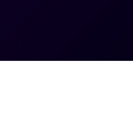
联系方式
客服热线：14508546644
邮箱：contracting@hotmail.com
地址：北京市顺义区石门聚乐汇四层