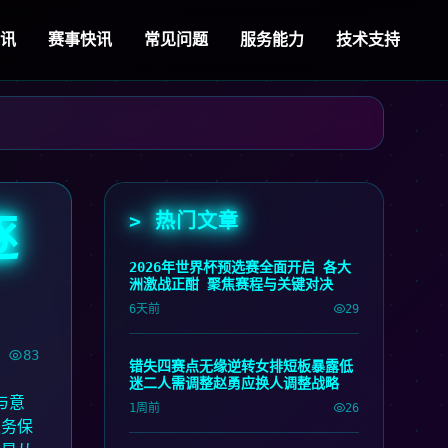
视讯
赛事快讯
常见问题
服务能力
技术支持
> 热门文章
逐
2026年世界杯预选赛全面开启 各大
洲激战正酣 聚焦赛程与关键对决
6天前
29
83
错失四赛点无缘逆转女排短板暴露低
迷二人需调整赵勇应换人调整战略
与意
1周前
26
服务保