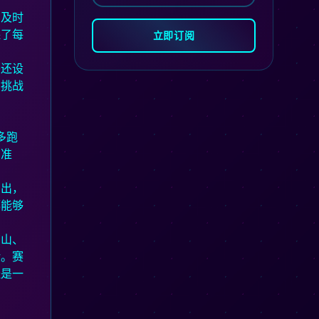
到及时
保了每
立即订阅
旁还设
在挑战
多跑
的准
涌出，
都能够
庐山、
验。赛
经是一