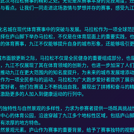
述此次马拉松赛事的精彩之处。无论是从赛事本身的竞技角度，
点与看点。让我们一同走进这场激情与梦想并存的赛事，感受九
文化名城在现代体育赛事中的突破与发展。马拉松作为一项全球范
选择在庐山脚下举办马拉松，不仅是在体育层面上的重要实践，
样的体育赛事，九江不仅能够提升自身的城市形象，还能够吸引
城市面貌更新之际，马拉松不仅是全民健身的重要组成部分，也
事，九江不仅展现了其在体育领域的创新力，也进一步加深了人
将推动九江在更大范围内的知名度提升，为未来的城市发展增添
。作为一项全民参与的运动，马拉松为广大跑步爱好者提供了展
余爱好者，他们在赛道上不断挑战自我，展现出了拼搏和奋斗的
，激励更多的人加入到健康运动的行列中。
境的独特性与自然景观的多样性，力求为参赛者提供一场既具挑战
市中心的体育公园，沿途穿越了九江多个地标性区域，包括庐山
具有浓厚的地方特色。
自然景观元素。庐山作为赛事的重要背景，给予了赛事独特的视