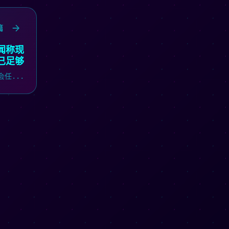
篇
闻称现
已足够
任...