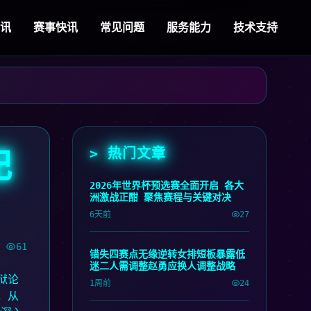
视讯
赛事快讯
常见问题
服务能力
技术支持
> 热门文章
纪
2026年世界杯预选赛全面开启 各大
洲激战正酣 聚焦赛程与关键对决
6天前
27
61
错失四赛点无缘逆转女排短板暴露低
迷二人需调整赵勇应换人调整战略
狱论
1周前
24
，从