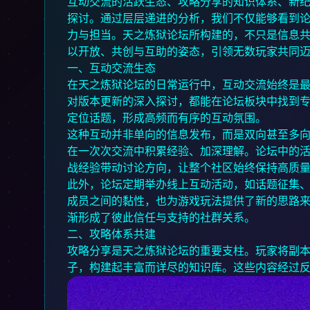
互动交流的活跃生态、攻略分享的知识体系、新
探讨。通过层层递进的分析，我们不仅能够看到
力与担当。天之炼狱论坛所构建的，不只是信息
以开放、共创与互助的姿态，引领无数玩家共同
一、互动交流生态
在天之炼狱论坛的日常运行中，互动交流始终是
对版本更新的深入探讨，都能在论坛板块中找到
定位话题，形成高频而有序的互动氛围。
这种互动并非单向的信息发布，而是双向甚至多
在一次次交流中积累经验、加深理解。论坛中的
战经验带动讨论方向，让整个社区始终保持高质
此外，论坛定期举办线上互动活动，如话题征集
成员之间的黏性，也为游戏玩法提供了新的思路
渐形成了彼此信任与支持的社群关系。
二、攻略体系共建
攻略分享是天之炼狱论坛的重要支柱。玩家将副
子，构建起丰富而详尽的知识库。这些内容经过