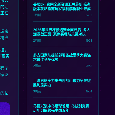
开深入
美服DNF官网全新资讯汇总最新活动
发的活
版本攻略指南玩家福利解析职业养成
它正在
1周前
32
2026年世界杯预选赛全面开启 各大
深玩家
洲激战正酣 聚焦赛程与关键对决
能精准
2周前
58
碰撞，
多支国家队提前部署备战夏季大赛谋
丰富实
求最佳竞争优势
2周前
58
增强了
玩家逐
上海男篮全力出击迎战山东力争关键
胜利显实力
3周前
54
茂的帖
马德兴谈中乌足球差距 乌兹别克青
少年训练领先中国五年