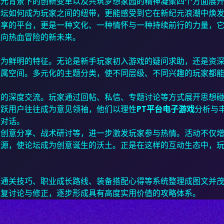
纪元背景下的创新变革以及共筑梦想家园的精神凝聚四个方面展
论坛如何成为玩家之间的纽带，更能感受到它在新纪元浪潮中焕
共享的平台，更是一种文化、一种情怀与一种持续前行的力量，
迈向热血冒险的新未来。
最为鲜明的特征。无论是新手玩家初入游戏的疑问求助，还是资
专属空间。多元化的主题分类，使不同层级、不同兴趣的玩家都
向的深度交流。玩家通过回帖、私信、专题讨论等方式展开思想
活跃用户往往成为意见领袖，他们以理性
PT平台电子游戏
分析与
量对话。
、创意分享、战术研讨等，进一步激发玩家参与热情。活动不仅
来源，使论坛成为创意诞生的沃土。正是在这样的互动生态中，
本通关技巧、职业成长路线、装备搭配心得等系统整理成图文并
反复讨论与修正，逐步形成具有高度实用价值的攻略体系。