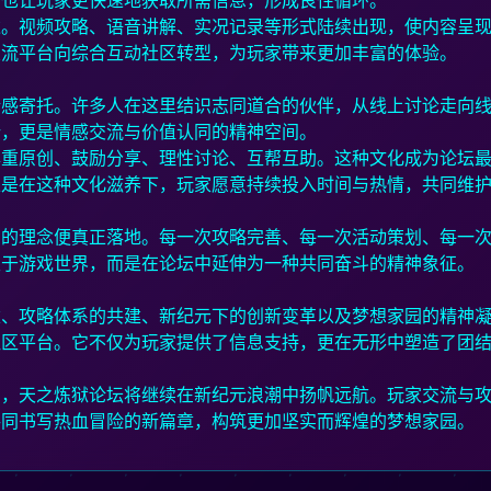
，也让玩家更快速地获取所需信息，形成良性循环。
达。视频攻略、语音讲解、实况记录等形式陆续出现，使内容呈
交流平台向综合互动社区转型，为玩家带来更加丰富的体验。
情感寄托。许多人在这里结识志同道合的伙伴，从线上讨论走向
所，更是情感交流与价值认同的精神空间。
尊重原创、鼓励分享、理性讨论、互帮互助。这种文化成为论坛
正是在这种文化滋养下，玩家愿意持续投入时间与热情，共同维
园的理念便真正落地。每一次攻略完善、每一次活动策划、每一
限于游戏世界，而是在论坛中延伸为一种共同奋斗的精神象征。
建、攻略体系的共建、新纪元下的创新变革以及梦想家园的精神
社区平台。它不仅为玩家提供了信息支持，更在无形中塑造了团
步，天之炼狱论坛将继续在新纪元浪潮中扬帆远航。玩家交流与
共同书写热血冒险的新篇章，构筑更加坚实而辉煌的梦想家园。