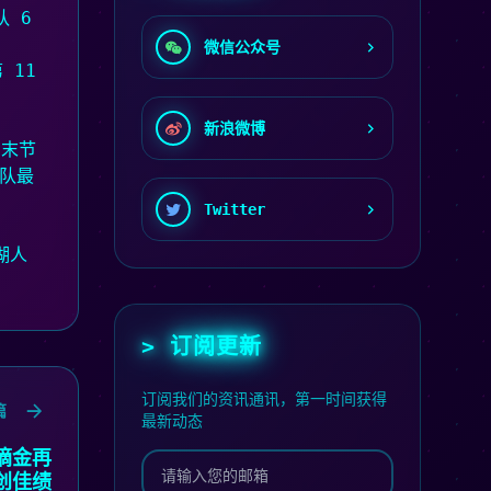
队 6
微信公众号
 11
新浪微博
。末节
队最
Twitter
湖人
> 订阅更新
订阅我们的资讯通讯，第一时间获得
篇
最新动态
摘金再
创佳绩