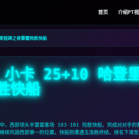
首页
介绍
PT
 哈登里程碑之夜雷霆险胜快船
 小卡 25+10 哈登
胜快船
点战中，西部领头羊雷霆客场 103-101 险胜快船，完成对对手的
，继续巩固西部第一的位置。快船则遭遇五连胜终结，排名下滑至