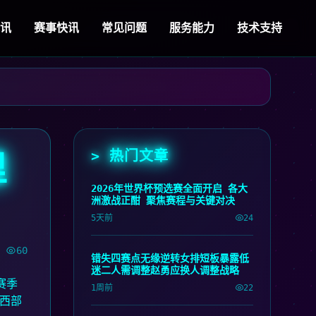
视讯
赛事快讯
常见问题
服务能力
技术支持
> 热门文章
里
2026年世界杯预选赛全面开启 各大
洲激战正酣 聚焦赛程与关键对决
5天前
24
60
错失四赛点无缘逆转女排短板暴露低
迷二人需调整赵勇应换人调整战略
赛季
1周前
22
西部