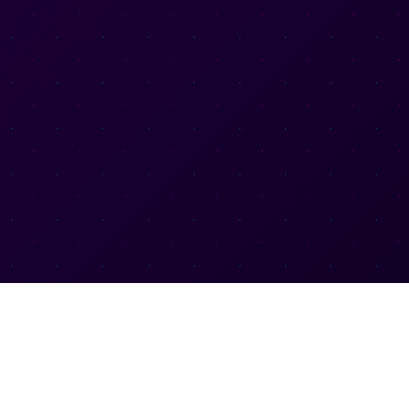
PT视讯(中国区)官方网站
快速链接
介绍
PT视
PT视讯集团数字时代围绕企业数字化转