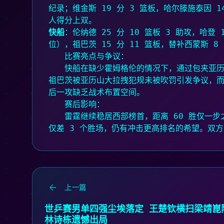
纪录；维金斯 19 分 3 篮板，哈尔滕施泰因 14
人得分上双。
快船
：伦纳德 25 分 10 篮板 3 助攻，哈登
位），祖巴茨 15 分 11 篮板，替补西蒙斯 8 
比赛亮点与争议：
快船在缺少霍姆格伦的情况下，通过包夹亚
祖巴茨被亚历山大拉拽犯规未被吹罚引发争议，而
后一攻缺乏战术布置空间。
赛后影响：
雷霆继续稳居西部榜首，距离 60 胜仅一
仅差 3 个胜场，仍有冲击更高排名的希望。双
上一篇
世乒赛男单四强尘埃落定 王楚钦横扫梁靖崑
林诗栋遗憾出局