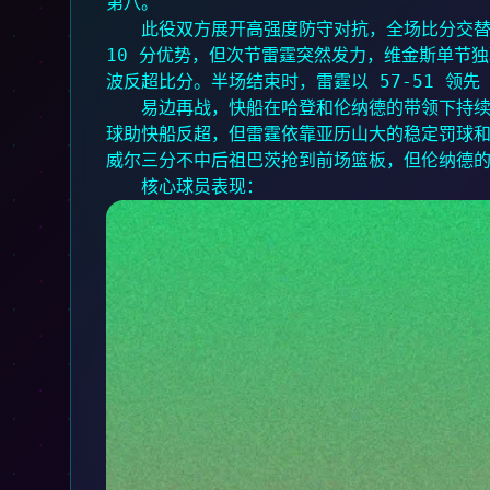
第八。
此役双方展开高强度防守对抗，全场比分交替
10 分优势，但次节雷霆突然发力，维金斯单节独
波反超比分。半场结束时，雷霆以 57-51 领先 
易边再战，快船在哈登和伦纳德的带领下持
球助快船反超，但雷霆依靠亚历山大的稳定罚球
威尔三分不中后祖巴茨抢到前场篮板，但伦纳德
核心球员表现：