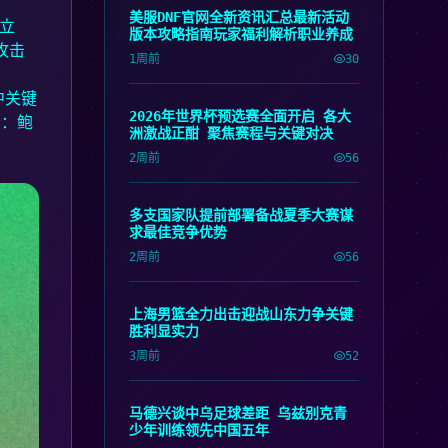
美服DNF官网全新资讯汇总最新活动
立
版本攻略指南玩家福利解析职业养成
攻击
1周前
30
中关键
2026年世界杯预选赛全面开启 各大
会：鲍
洲激战正酣 聚焦赛程与关键对决
2周前
56
多支国家队提前部署备战夏季大赛谋
求最佳竞争优势
2周前
56
上海男篮全力出击迎战山东力争关键
胜利显实力
3周前
52
马德兴谈中乌足球差距 乌兹别克青
少年训练领先中国五年