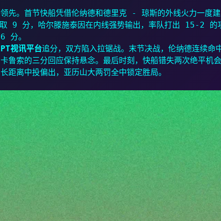
领先。首节快船凭借伦纳德和德里克 - 琼斯的外线火力一度建
取 9 分，哈尔滕施泰因在内线强势输出，率队打出 15-2 的
6 分。
续
PT视讯平台
追分，双方陷入拉锯战。末节决战，伦纳德连续命
和卡鲁索的三分回应保持悬念。最后时刻，快船错失两次绝平机
的长距离中投偏出，亚历山大两罚全中锁定胜局。