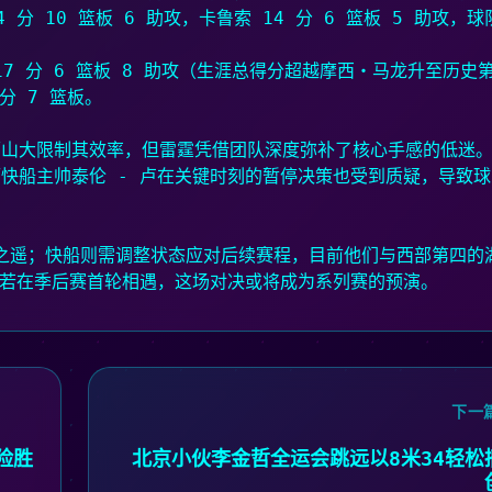
 分 10 篮板 6 助攻，卡鲁索 14 分 6 篮板 5 助攻，球
 17 分 6 篮板 8 助攻（生涯总得分超越摩西・马龙升至历史第
分 7 篮板。
历山大限制其效率，但雷霆凭借团队深度弥补了核心手感的低迷
快船主帅泰伦 - 卢在关键时刻的暂停决策也受到质疑，导致球
步之遥；快船则需调整状态应对后续赛程，目前他们与西部第四的
方若在季后赛首轮相遇，这场对决或将成为系列赛的预演。
下一
险胜
北京小伙李金哲全运会跳远以8米34轻松